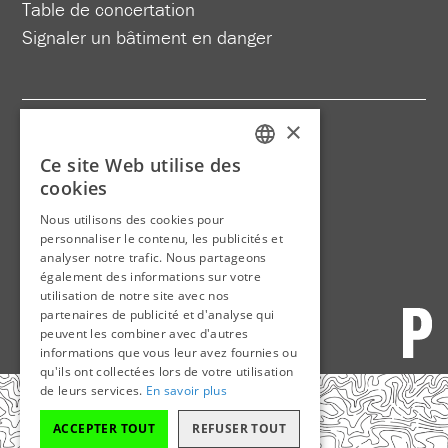
Table de concertation
Signaler un bâtiment en danger
×
Site web :
Agence ink
Ce site Web utilise des
Typographie : Rural par Joël Passieux
FRENCH
cookies
Photographies : Pierre Lahoud
ENGLISH
Nous utilisons des cookies pour
Direction artistique :
Bureau Principal
personnaliser le contenu, les publicités et
analyser notre trafic. Nous partageons
également des informations sur votre
utilisation de notre site avec nos
partenaires de publicité et d'analyse qui
peuvent les combiner avec d'autres
informations que vous leur avez fournies ou
qu'ils ont collectées lors de votre utilisation
de leurs services.
En savoir plus
ACCEPTER TOUT
REFUSER TOUT