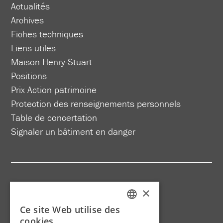
Actualités
Archives
Fiches techniques
Liens utiles
Maison Henry-Stuart
Positions
Prix Action patrimoine
Protection des renseignements personnels
Table de concertation
Signaler un bâtiment en danger
Site web :
Agence ink
×
Typographie : Rural par Joël Passieux
Ce site Web utilise des
Photographies : Pierre Lahoud
FRENCH
cookies