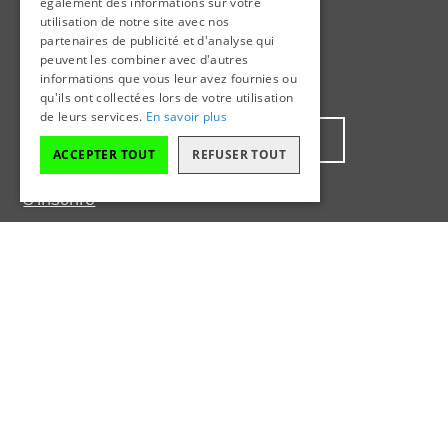
également des informations sur votre
Devenir membre
utilisation de notre site avec nos
partenaires de publicité et d'analyse qui
peuvent les combiner avec d'autres
informations que vous leur avez fournies ou
Inscrivez-vous à l'infolettre
qu'ils ont collectées lors de votre utilisation
de leurs services.
En savoir plus
ACCEPTER TOUT
REFUSER TOUT
S'inscrire
Faites un don
En faisant un don à Action patrimoine, vous
contribuez à protéger, à mettre en valeur et à
faire connaître le patrimoine bâti et les paysages
culturels du Québec.
Donner