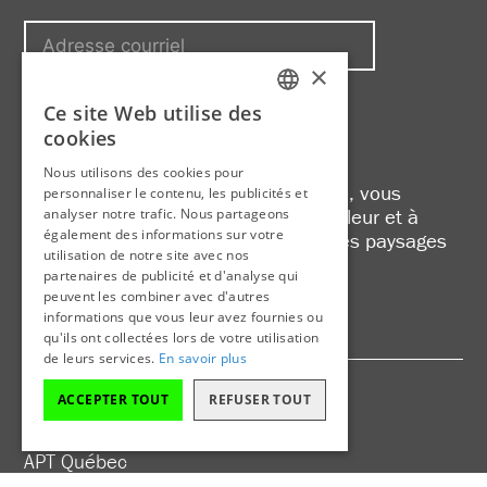
×
S'inscrire
Ce site Web utilise des
FRENCH
cookies
ENGLISH
Faites un don
Nous utilisons des cookies pour
En faisant un don à Action patrimoine, vous
personnaliser le contenu, les publicités et
contribuez à protéger, à mettre en valeur et à
analyser notre trafic. Nous partageons
également des informations sur votre
faire connaître le patrimoine bâti et les paysages
utilisation de notre site avec nos
culturels du Québec.
partenaires de publicité et d'analyse qui
Donner
peuvent les combiner avec d'autres
informations que vous leur avez fournies ou
qu'ils ont collectées lors de votre utilisation
de leurs services.
En savoir plus
ACCEPTER TOUT
REFUSER TOUT
Activités
APT Québec