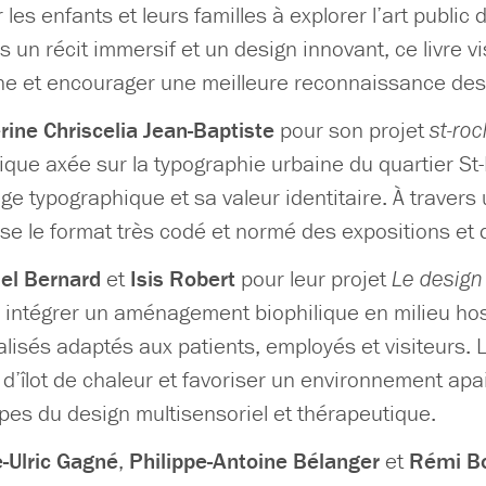
r les enfants et leurs familles à explorer l’art public 
s un récit immersif et un design innovant, ce livre vis
ne et encourager une meilleure reconnaissance des 
rine Chriscelia
Jean-Baptiste
pour son projet
st-roc
ique axée sur la typographie urbaine du quartier St-
e typographique et sa valeur identitaire. À travers un 
se le format très codé et normé des expositions et 
l Bernard
et
Isis Robert
pour leur projet
Le design 
à intégrer un aménagement biophilique en milieu hos
lisés adaptés aux patients, employés et visiteurs. L’
t d’îlot de chaleur et favoriser un environnement apai
ipes du design multisensoriel et thérapeutique.
e-Ulric Gagné
,
Philippe-Antoine Bélanger
et
Rémi B