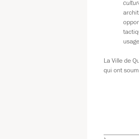
cultu
archi
opport
tacti
usage 
La Ville de Q
qui ont soum