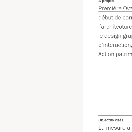
À propos
Première Ova
début de carr
l’architectur
le design gra
d’interaction
Action patrim
Objectifs visés
La mesure a p