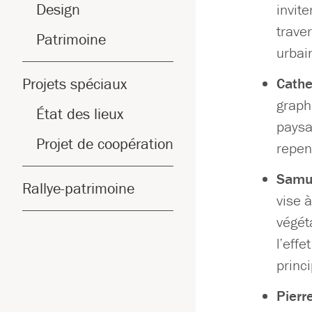
Design
invite
traver
Patrimoine
urbai
Projets spéciaux
Cathe
graph
État des lieux
paysag
Projet de coopération
repen
Samue
Rallye-patrimoine
vise 
végéta
l’effe
princ
Pierr