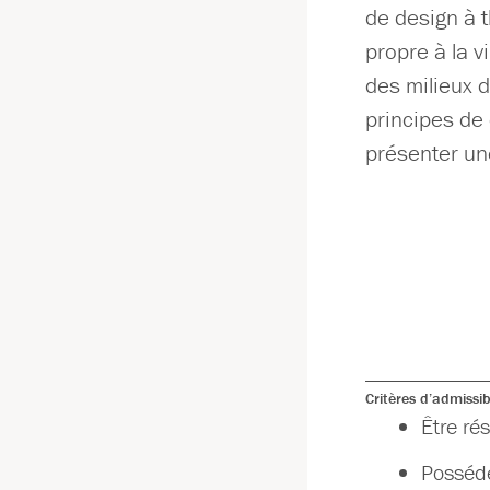
de design à 
propre à la v
des milieux d
principes de 
présenter une
Critères d’admissibi
Être ré
Posséde