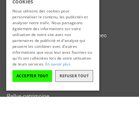
cookies
ENGLISH
Activités
Nous utilisons des cookies pour
APT Québec
personnaliser le contenu, les publicités et
analyser notre trafic. Nous partageons
Capture ton patrimoine - National
également des informations sur votre
Capture ton patrimoine - Ville de Québec
utilisation de notre site avec nos
partenaires de publicité et d'analyse qui
Colloque annuel
peuvent les combiner avec d'autres
État des lieux
informations que vous leur avez fournies ou
qu'ils ont collectées lors de votre utilisation
Parlons patrimoine
de leurs services.
En savoir plus
Première Ovation - Patrimoine
ACCEPTER TOUT
REFUSER TOUT
Première Ovation - Design
Projet de coopération
Rallye-patrimoine
Formations
De la théorie à la pratique
Formations en patrimoine sur demande
Paysage culturel, un patrimoine collectif