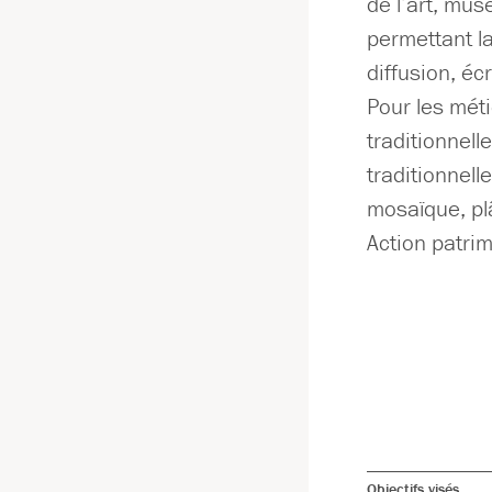
de l’art, mus
permettant l
diffusion, éc
Pour les méti
traditionnell
traditionnelle
mosaïque, plâ
Action patrim
Objectifs visés