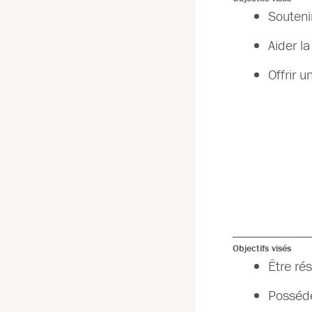
Souteni
Aider l
Offrir u
Objectifs visés
Être ré
Posséde