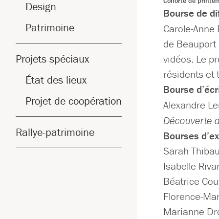
Cohorte de print
Design
Bourse de di
Patrimoine
Carole-Anne 
de Beauport 
Projets spéciaux
vidéos. Le pr
résidents et
État des lieux
Bourse d’écr
Projet de coopération
Alexandre Le
Découverte d
Rallye-patrimoine
Bourses d’ex
Sarah Thibau
Isabelle Riva
Béatrice Cou
Florence-Mar
Marianne Dro