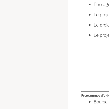
Être âg
Le proj
Le proj
Le proj
Programmes d’aide
Bourse 