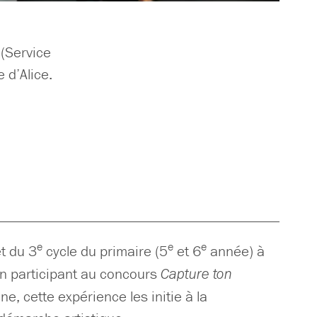
 (Service
 d’Alice.
e
e
e
et du 3
cycle du primaire (5
et 6
année) à
 en participant au concours
Capture ton
ne, cette expérience les initie à la