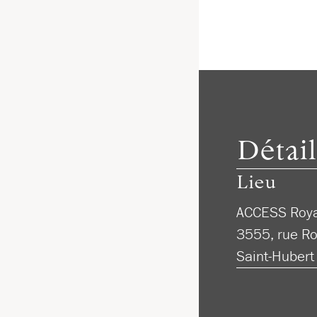
Détail
Lieu
ACCESS Roya
3555, rue R
Saint-Hubert