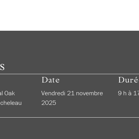
s
Date
Duré
l Oak
Vendredi 21 novembre
9 h à 1
ocheleau
2025