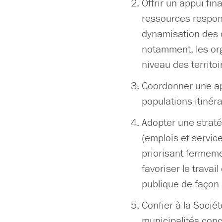
Offrir un appui fi
ressources respons
dynamisation des c
notamment, les or
niveau des territo
Coordonner une ap
populations itinér
Adopter une straté
(emplois et servic
priorisant fermemen
favoriser le travai
publique de façon 
Confier à la Sociét
municipalités con