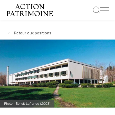
Aller
au
contenu
Retour aux positions
Photo : Benoît Lafrance (2003)