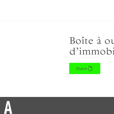
Aller
au
contenu
Boîte à o
d’immobil
Ouvrir