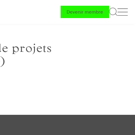
Devenir membre
de projets
)