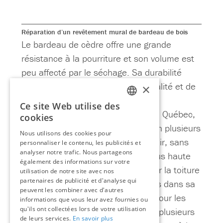
Réparation d’un revêtement mural de bardeau de bois
Le bardeau de cèdre offre une grande
résistance à la pourriture et son volume est
peu affecté par le séchage. Sa durabilité
(plus de 60 ans) dépend de sa qualité et de
×
la manière dont on le pose.
Ce site Web utilise des
FRENCH
Fabriqués de cèdre blanc du Québec,
cookies
les bardeaux s’obtiennent en plusieurs
ENGLISH
Nous utilisons des cookies pour
qualités, dont le bardeau clair, sans
personnaliser le contenu, les publicités et
analyser notre trafic. Nous partageons
nœud, sans défaut, de la plus haute
également des informations sur votre
qualité, qui est employé pour la toiture
utilisation de notre site avec nos
partenaires de publicité et d'analyse qui
et le bardeau clair de nœuds dans sa
peuvent les combiner avec d'autres
partie exposée (le pureau) pour les
informations que vous leur avez fournies ou
qu'ils ont collectées lors de votre utilisation
murs extérieurs. Il en existe plusieurs
de leurs services.
En savoir plus