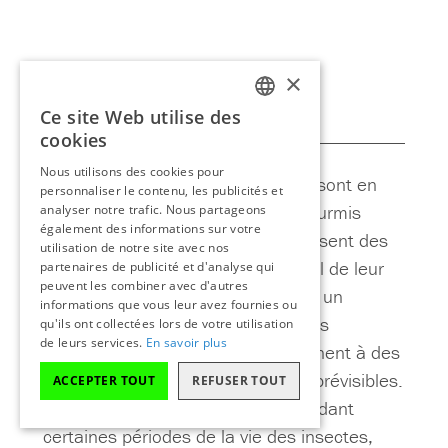
×
Ce site Web utilise des
FRENCH
cookies
ENGLISH
Problèmes d’insectes
Nous utilisons des cookies pour
Les insectes qui attaquent le bois sont en
personnaliser le contenu, les publicités et
général des coléoptères tels les fourmis
analyser notre trafic. Nous partageons
également des informations sur votre
charpentières, dont les larves creusent des
utilisation de notre site avec nos
galeries dans le bois. Au stade final de leur
partenaires de publicité et d'analyse qui
peuvent les combiner avec d'autres
croissance, les insectes se frayent un
informations que vous leur avez fournies ou
chemin vers la surface. Ces galeries
qu'ils ont collectées lors de votre utilisation
de leurs services.
En savoir plus
réduisent la densité du bois et mènent à des
problèmes structuraux souvent imprévisibles.
ACCEPTER TOUT
REFUSER TOUT
Les galeries sont indécelables pendant
certaines périodes de la vie des insectes,