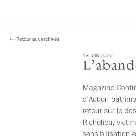
Aller
au
contenu
Retour aux archives
18 JUIN 2026
L’aband
Magazine Conti
d’Action patrimo
retour sur le do
Richelieu, vict
sensibilisation 