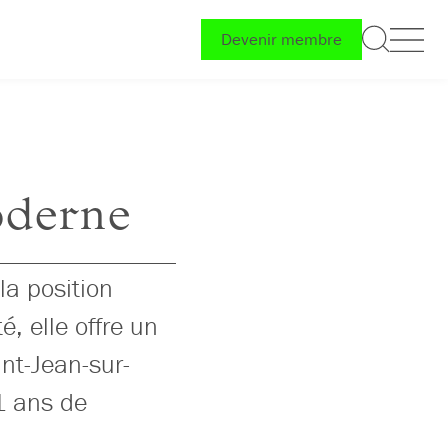
Devenir membre
oderne
 la position
, elle offre un
int-Jean-sur-
1 ans de