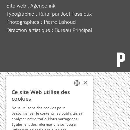
Site web :
Agence ink
Typographie : Rural par Joël Passieux
Photographies : Pierre Lahoud
Direction artistique :
Bureau Principal
×
Ce site Web utilise des
FRENCH
cookies
ENGLISH
Nous utilisons des cookies pour
personnaliser le contenu, les publicités et
analyser notre trafic. Nous partageons
également des informations sur votre
utilisation de notre site avec nos