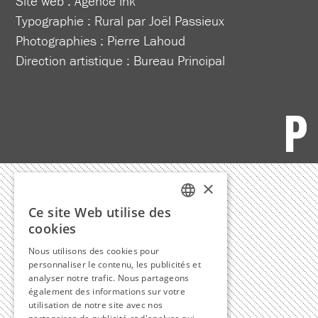
Site web :
Agence ink
Typographie : Rural par Joël Passieux
Photographies : Pierre Lahoud
Direction artistique :
Bureau Principal
×
Ce site Web utilise des
FRENCH
cookies
ENGLISH
Nous utilisons des cookies pour
personnaliser le contenu, les publicités et
analyser notre trafic. Nous partageons
également des informations sur votre
utilisation de notre site avec nos