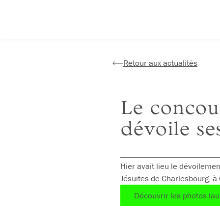
Aller
au
contenu
Retour aux actualités
Le concou
dévoile se
Hier avait lieu le dévoileme
Jésuites de Charlesbourg, à 
Découvrir les photos la