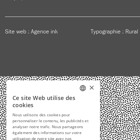
Site web :
Agence ink
Typographie : Rural
×
Ce site Web utilise des
FRENCH
cookies
ENGLISH
Nous utilisons des cookies pour
personnaliser le contenu, les publicités et
analyser notre trafic. Nous partageons
également des informations sur votre
utilisation de notre site avec nos