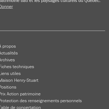
patrimoine bâti et les paysages culturels du Québec.
Donner
À propos
Actualités
Archives
Fiches techniques
Liens utiles
Maison Henry-Stuart
Positions
Prix Action patrimoine
Protection des renseignements personnels
Table de concertation