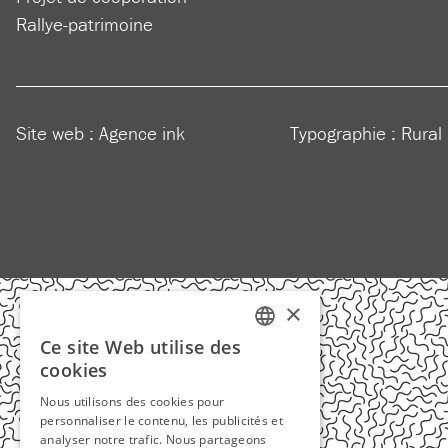
Rallye-patrimoine
Site web :
Agence ink
Typographie : Rural
×
Ce site Web utilise des
FRENCH
cookies
ENGLISH
Nous utilisons des cookies pour
personnaliser le contenu, les publicités et
analyser notre trafic. Nous partageons