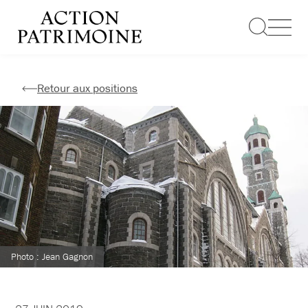
Aller
au
contenu
Retour aux positions
Photo : Jean Gagnon