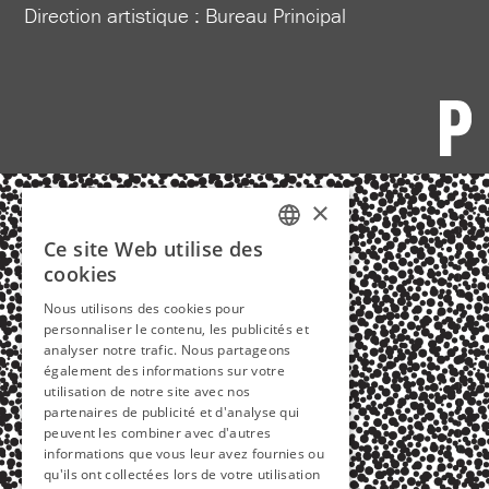
Direction artistique :
Bureau Principal
×
Ce site Web utilise des
FRENCH
cookies
ENGLISH
Nous utilisons des cookies pour
personnaliser le contenu, les publicités et
analyser notre trafic. Nous partageons
également des informations sur votre
utilisation de notre site avec nos
partenaires de publicité et d'analyse qui
peuvent les combiner avec d'autres
informations que vous leur avez fournies ou
qu'ils ont collectées lors de votre utilisation