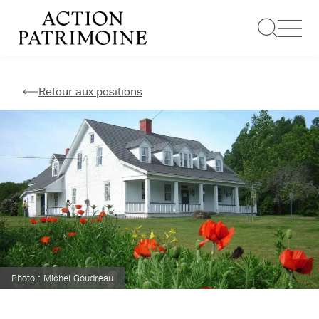
Aller
au
contenu
Retour aux positions
Photo : Michel Goudreau